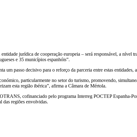
dade jurídica de cooperação europeia – será responsável, a nível trans
gueses e 35 municípios espanhóis”.
 um passo decisivo para o reforço da parceria entre estas entidades, a
nómico, particularmente no setor do turismo, promovendo, simultaneame
terizam esta região ibérica”, afirma a Câmara de Mértola.
GEOTRANS, cofinanciado pelo programa Interreg POCTEP Espanha-Port
l das regiões envolvidas.