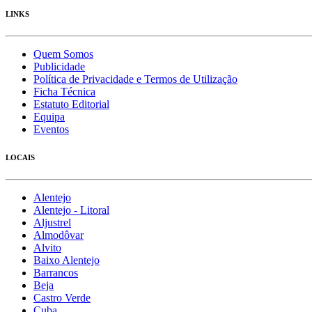
LINKS
Quem Somos
Publicidade
Política de Privacidade e Termos de Utilização
Ficha Técnica
Estatuto Editorial
Equipa
Eventos
LOCAIS
Alentejo
Alentejo - Litoral
Aljustrel
Almodôvar
Alvito
Baixo Alentejo
Barrancos
Beja
Castro Verde
Cuba