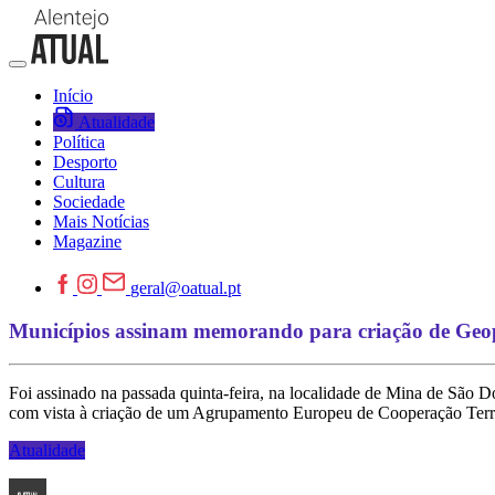
Início
Atualidade
Política
Desporto
Cultura
Sociedade
Mais Notícias
Magazine
geral@oatual.pt
Municípios assinam memorando para criação de Geop
Foi assinado na passada quinta-feira, na localidade de Mina de São
com vista à criação de um Agrupamento Europeu de Cooperação Territ
Atualidade