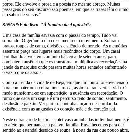
poros. Ele envolve a prosa e a poesia no mesmo abraço. Muitas
passagens do seu discurso são poemas, em que as frases têm o ritmo
e o sabor de versos."
SINOPSE do livro "À Sombra da Angústia”:
Uma casa de família esvazia com o passar do tempo. Tudo vai
sobrando. O gerúndio é o crescimento em movimento. Sobram
pratos, roupas de cama, divisões e silêncio demorado. As memórias
assentam praça nos lugares mais recônditos do corpo. Um casal
partilhando a vida em conjunto há cerca de setenta anos, para
combater a ausência que os transtorna, multiplica as recordações na
janela da marquise onde passam muitas horas sentados enfrentando
o vazio que os assola.
Como a Lenda da cidade de Beja, em que um touro foi envenenado
para combater uma cobra monstruosa, assim se transverte a vida. O
medo transforma-se em superstição, a ausência em recordação. O
rumo que cada um segue é um percurso feito de sonho, sentimento,
desilusão e paixão. Ver partir é contrabalançar o desenrolar da
existência com as angústias do coração mãe e do coração pai.
Neste entrançar de histórias coletivas caminhadas individualmente, é
no afeto que permanece a palavra família. Envelhecemos para dar
sentido ao estendal despido de roupa, à porta da rua que pouco abre,