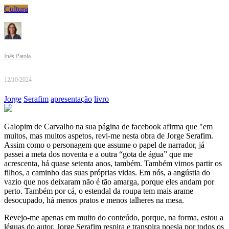
Cultura
Inês Patola
12/10/2024
Jorge
Serafim
apresentação
livro
Galopim de Carvalho na sua página de facebook afirma que "em
muitos, mas muitos aspetos, revi-me nesta obra de Jorge Serafim.
Assim como o personagem que assume o papel de narrador, já
passei a meta dos noventa e a outra “gota de água” que me
acrescenta, há quase setenta anos, também. Também vimos partir os
filhos, a caminho das suas próprias vidas. Em nós, a angústia do
vazio que nos deixaram não é tão amarga, porque eles andam por
perto. Também por cá, o estendal da roupa tem mais arame
desocupado, há menos pratos e menos talheres na mesa.
Revejo-me apenas em muito do conteúdo, porque, na forma, estou a
léguas do autor. Jorge Serafim respira e transpira poesia por todos os