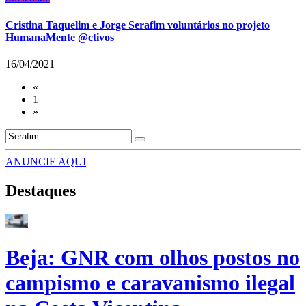
Cristina Taquelim e Jorge Serafim voluntários no projeto
HumanaMente @ctivos
16/04/2021
«
1
»
ANUNCIE AQUI
Destaques
Beja: GNR com olhos postos no
campismo e caravanismo ilegal