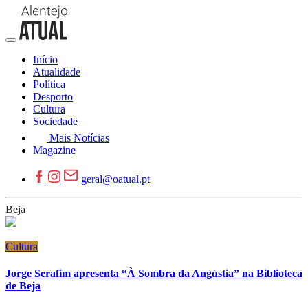
Início
Atualidade
Política
Desporto
Cultura
Sociedade
Mais Notícias
Magazine
geral@oatual.pt
Beja
Cultura
Jorge Serafim apresenta “À Sombra da Angústia” na Biblioteca
de Beja