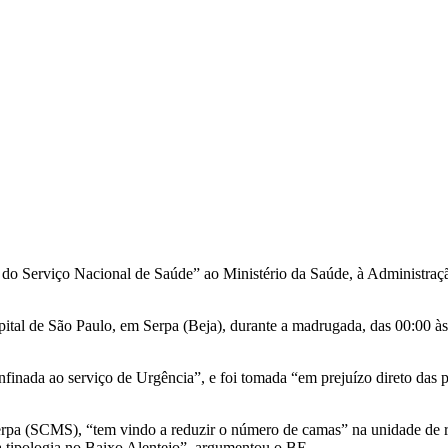
 do Serviço Nacional de Saúde” ao Ministério da Saúde, à Administra
pital de São Paulo, em Serpa (Beja), durante a madrugada, das 00:00 às
nfinada ao serviço de Urgência”, e foi tomada “em prejuízo direto das
 Serpa (SCMS), “tem vindo a reduzir o número de camas” na unidade de 
ta tipologia no Baixo Alentejo”, argumentou o BE.