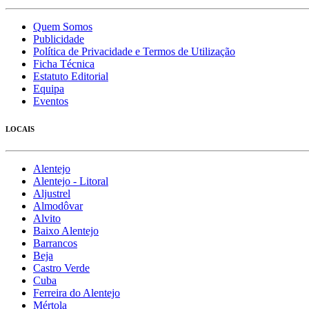
Quem Somos
Publicidade
Política de Privacidade e Termos de Utilização
Ficha Técnica
Estatuto Editorial
Equipa
Eventos
LOCAIS
Alentejo
Alentejo - Litoral
Aljustrel
Almodôvar
Alvito
Baixo Alentejo
Barrancos
Beja
Castro Verde
Cuba
Ferreira do Alentejo
Mértola