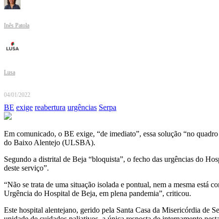
Inês Patola
Lusa
04/01/2022
BE
exige
reabertura
urgências
Serpa
Em comunicado, o BE exige, “de imediato”, essa solução “no quadro
do Baixo Alentejo (ULSBA).
Segundo a distrital de Beja “bloquista”, o fecho das urgências do Hos
deste serviço”.
“Não se trata de uma situação isolada e pontual, nem a mesma está co
Urgência do Hospital de Beja, em plena pandemia”, criticou.
Este hospital alentejano, gerido pela Santa Casa da Misericórdia de
unidade de cuidados paliativos, a única resposta de internamento nes