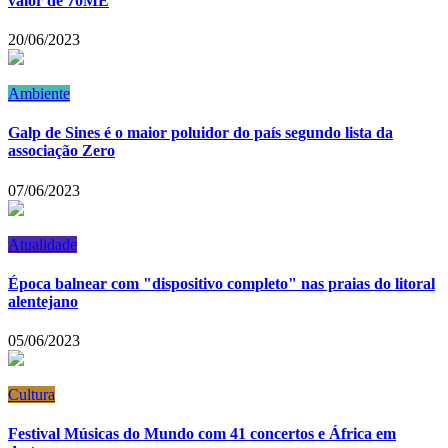
valor de 70ME
20/06/2023
Ambiente
Galp de Sines é o maior poluidor do país segundo lista da
associação Zero
07/06/2023
Atualidade
Época balnear com "dispositivo completo" nas praias do litoral
alentejano
05/06/2023
Cultura
Festival Músicas do Mundo com 41 concertos e África em