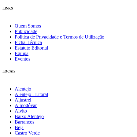
LINKS
Quem Somos
Publicidade
Política de Privacidade e Termos de Utilização
Ficha Técnica
Estatuto Editorial
Equipa
Eventos
LOCAIS
Alentejo
Alentejo - Litoral
Aljustrel
Almodôvar
Alvito
Baixo Alentejo
Barrancos
Beja
Castro Verde