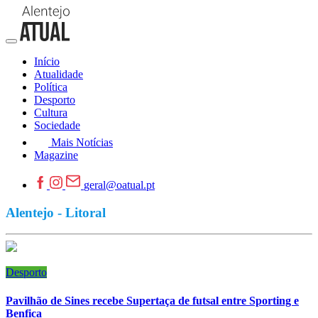
Início
Atualidade
Política
Desporto
Cultura
Sociedade
Mais Notícias
Magazine
geral@oatual.pt
Alentejo - Litoral
Desporto
Pavilhão de Sines recebe Supertaça de futsal entre Sporting e
Benfica