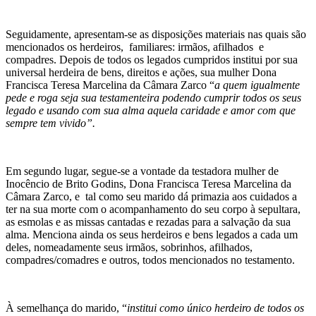
Seguidamente, apresentam-se as disposições materiais nas quais são
mencionados os herdeiros, familiares: irmãos, afilhados e
compadres. Depois de todos os legados cumpridos institui por sua
universal herdeira de bens, direitos e ações, sua mulher Dona
Francisca Teresa Marcelina da Câmara Zarco “
a quem igualmente
pede e roga seja sua testamenteira podendo cumprir todos os seus
legado e usando com sua alma aquela caridade e amor com que
sempre tem vivido”.
Em segundo lugar, segue-se a vontade da testadora mulher de
Inocêncio de Brito Godins, Dona Francisca Teresa Marcelina da
Câmara Zarco, e tal como seu marido dá primazia aos cuidados a
ter na sua morte com o acompanhamento do seu corpo à sepultara,
as esmolas e as missas cantadas e rezadas para a salvação da sua
alma. Menciona ainda os seus herdeiros e bens legados a cada um
deles, nomeadamente seus irmãos, sobrinhos, afilhados,
compadres/comadres e outros, todos mencionados no testamento.
À semelhança do marido, “
institui como único herdeiro de todos os