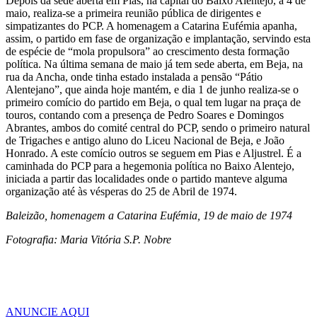
Depois da sede aberta em Pias, na capital do Baixo Alentejo, a 4 de
maio, realiza-se a primeira reunião pública de dirigentes e
simpatizantes do PCP. A homenagem a Catarina Eufémia apanha,
assim, o partido em fase de organização e implantação, servindo esta
de espécie de “mola propulsora” ao crescimento desta formação
política. Na última semana de maio já tem sede aberta, em Beja, na
rua da Ancha, onde tinha estado instalada a pensão “Pátio
Alentejano”, que ainda hoje mantém, e dia 1 de junho realiza-se o
primeiro comício do partido em Beja, o qual tem lugar na praça de
touros, contando com a presença de Pedro Soares e Domingos
Abrantes, ambos do comité central do PCP, sendo o primeiro natural
de Trigaches e antigo aluno do Liceu Nacional de Beja, e João
Honrado. A este comício outros se seguem em Pias e Aljustrel. É a
caminhada do PCP para a hegemonia política no Baixo Alentejo,
iniciada a partir das localidades onde o partido manteve alguma
organização até às vésperas do 25 de Abril de 1974.
Baleizão, homenagem a Catarina Eufémia, 19 de maio de 1974
Fotografia: Maria Vitória S.P. Nobre
ANUNCIE AQUI