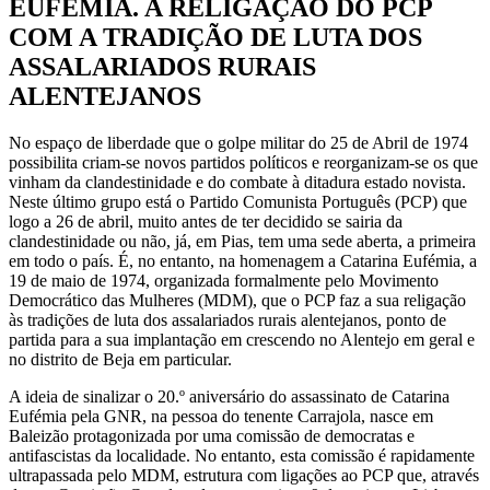
EUFÉMIA. A RELIGAÇÃO DO PCP
COM A TRADIÇÃO DE LUTA DOS
ASSALARIADOS RURAIS
ALENTEJANOS
No espaço de liberdade que o golpe militar do 25 de Abril de 1974
possibilita criam-se novos partidos políticos e reorganizam-se os que
vinham da clandestinidade e do combate à ditadura estado novista.
Neste último grupo está o Partido Comunista Português (PCP) que
logo a 26 de abril, muito antes de ter decidido se sairia da
clandestinidade ou não, já, em Pias, tem uma sede aberta, a primeira
em todo o país. É, no entanto, na homenagem a Catarina Eufémia, a
19 de maio de 1974, organizada formalmente pelo Movimento
Democrático das Mulheres (MDM), que o PCP faz a sua religação
às tradições de luta dos assalariados rurais alentejanos, ponto de
partida para a sua implantação em crescendo no Alentejo em geral e
no distrito de Beja em particular.
A ideia de sinalizar o 20.º aniversário do assassinato de Catarina
Eufémia pela GNR, na pessoa do tenente Carrajola, nasce em
Baleizão protagonizada por uma comissão de democratas e
antifascistas da localidade. No entanto, esta comissão é rapidamente
ultrapassada pelo MDM, estrutura com ligações ao PCP que, através