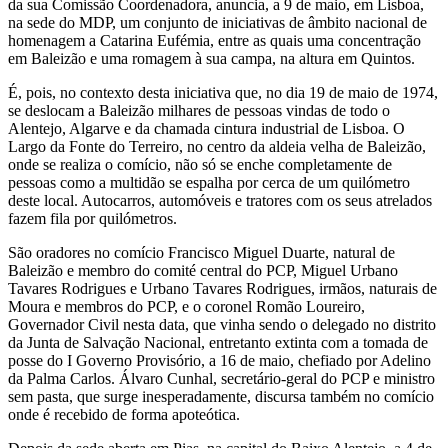
da sua Comissão Coordenadora, anuncia, a 9 de maio, em Lisboa,
na sede do MDP, um conjunto de iniciativas de âmbito nacional de
homenagem a Catarina Eufémia, entre as quais uma concentração
em Baleizão e uma romagem à sua campa, na altura em Quintos.
É, pois, no contexto desta iniciativa que, no dia 19 de maio de 1974,
se deslocam a Baleizão milhares de pessoas vindas de todo o
Alentejo, Algarve e da chamada cintura industrial de Lisboa. O
Largo da Fonte do Terreiro, no centro da aldeia velha de Baleizão,
onde se realiza o comício, não só se enche completamente de
pessoas como a multidão se espalha por cerca de um quilómetro
deste local. Autocarros, automóveis e tratores com os seus atrelados
fazem fila por quilómetros.
São oradores no comício Francisco Miguel Duarte, natural de
Baleizão e membro do comité central do PCP, Miguel Urbano
Tavares Rodrigues e Urbano Tavares Rodrigues, irmãos, naturais de
Moura e membros do PCP, e o coronel Romão Loureiro,
Governador Civil nesta data, que vinha sendo o delegado no distrito
da Junta de Salvação Nacional, entretanto extinta com a tomada de
posse do I Governo Provisório, a 16 de maio, chefiado por Adelino
da Palma Carlos. Álvaro Cunhal, secretário-geral do PCP e ministro
sem pasta, que surge inesperadamente, discursa também no comício
onde é recebido de forma apoteótica.