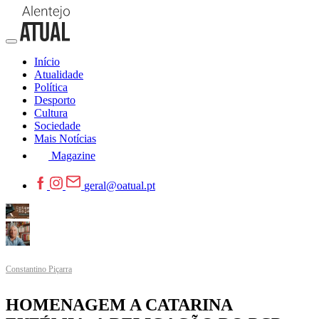
Início
Atualidade
Política
Desporto
Cultura
Sociedade
Mais Notícias
Magazine
geral@oatual.pt
Constantino Piçarra
HOMENAGEM A CATARINA