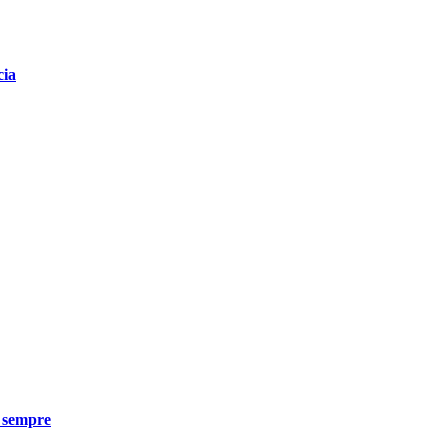
cia
e sempre