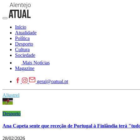
Início
Atualidade
Política
Desporto
Cultura
Sociedade
Mais Notícias
Magazine
geral@oatual.pt
Aljustrel
Desporto
Ana Capeta sente que receção de Portugal à Finlândia terá "tu
28/02/2026