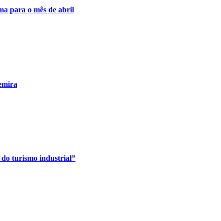
ma para o mês de abril
emira
do turismo industrial”