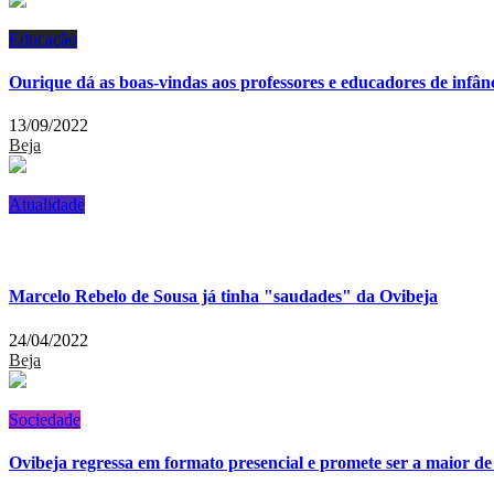
Educação
Ourique dá as boas-vindas aos professores e educadores de infân
13/09/2022
Beja
Atualidade
Marcelo Rebelo de Sousa já tinha "saudades" da Ovibeja
24/04/2022
Beja
Sociedade
Ovibeja regressa em formato presencial e promete ser a maior d