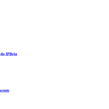
s do IPBeja
ocente