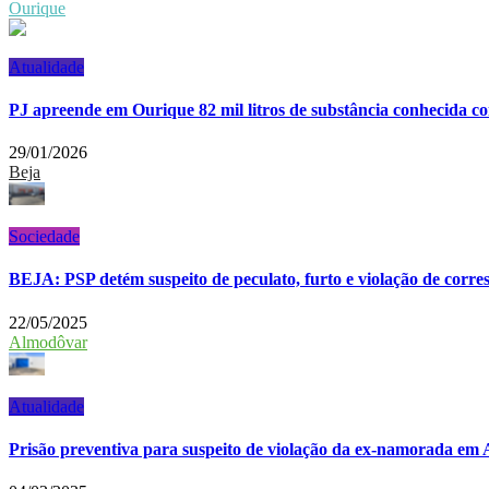
Ourique
Atualidade
PJ apreende em Ourique 82 mil litros de substância conhecida c
29/01/2026
Beja
Sociedade
BEJA: PSP detém suspeito de peculato, furto e violação de corr
22/05/2025
Almodôvar
Atualidade
Prisão preventiva para suspeito de violação da ex-namorada em