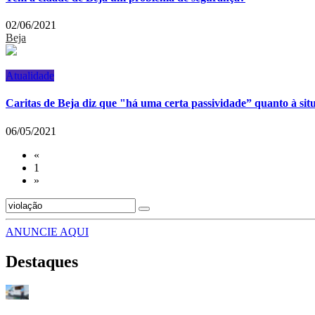
02/06/2021
Beja
Atualidade
Caritas de Beja diz que "há uma certa passividade” quanto à sit
06/05/2021
«
1
»
ANUNCIE AQUI
Destaques