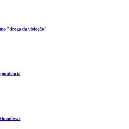
omo "droga da violação"
espondência
 Almodôvar