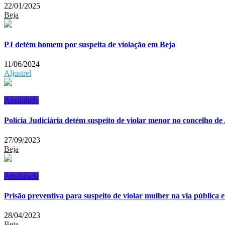
22/01/2025
Beja
PJ detém homem por suspeita de violação em Beja
11/06/2024
Aljustrel
Atualidade
Polícia Judiciária detém suspeito de violar menor no concelho de 
27/09/2023
Beja
Atualidade
Prisão preventiva para suspeito de violar mulher na via pública 
28/04/2023
Beja