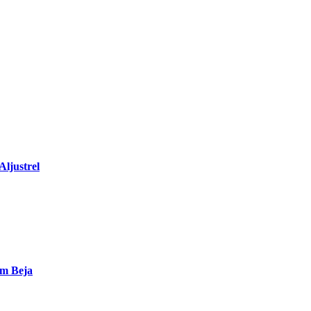
Aljustrel
em Beja