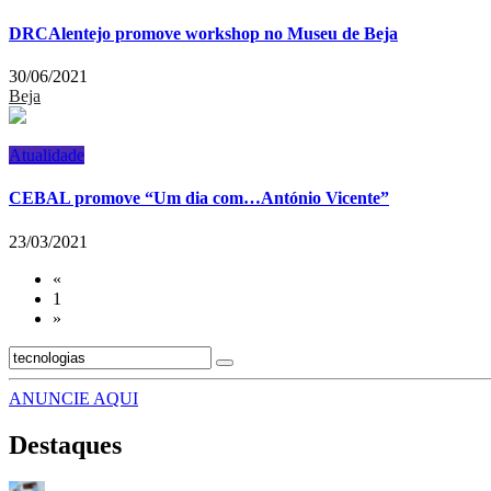
DRCAlentejo promove workshop no Museu de Beja
30/06/2021
Beja
Atualidade
CEBAL promove “Um dia com…António Vicente”
23/03/2021
«
1
»
ANUNCIE AQUI
Destaques