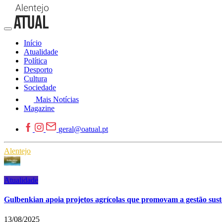
Início
Atualidade
Política
Desporto
Cultura
Sociedade
Mais Notícias
Magazine
geral@oatual.pt
Alentejo
Atualidade
Gulbenkian apoia projetos agrícolas que promovam a gestão suste
13/08/2025