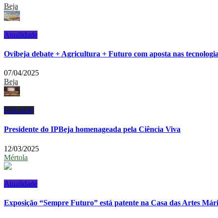
Beja
Atualidade
Ovibeja debate + Agricultura + Futuro com aposta nas tecnologi
07/04/2025
Beja
Educação
Presidente do IPBeja homenageada pela Ciência Viva
12/03/2025
Mértola
Atualidade
Exposição “Sempre Futuro” está patente na Casa das Artes Mário