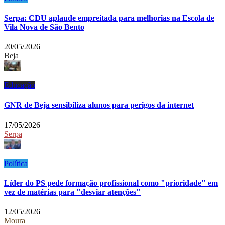
Serpa: CDU aplaude empreitada para melhorias na Escola de
Vila Nova de São Bento
20/05/2026
Beja
Educação
GNR de Beja sensibiliza alunos para perigos da internet
17/05/2026
Serpa
Política
Líder do PS pede formação profissional como "prioridade" em
vez de matérias para "desviar atenções"
12/05/2026
Moura