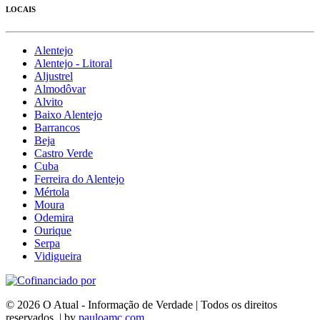
LOCAIS
Alentejo
Alentejo - Litoral
Aljustrel
Almodôvar
Alvito
Baixo Alentejo
Barrancos
Beja
Castro Verde
Cuba
Ferreira do Alentejo
Mértola
Moura
Odemira
Ourique
Serpa
Vidigueira
© 2026 O Atual - Informação de Verdade | Todos os direitos
reservados. | by
pauloamc.com