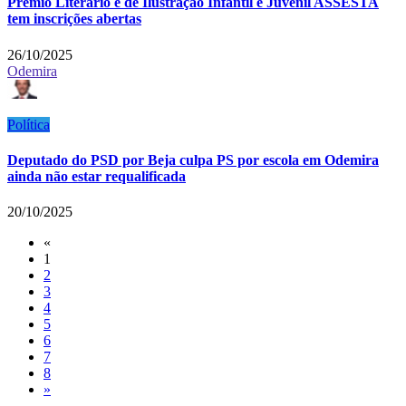
Prémio Literário e de Ilustração Infantil e Juvenil ASSESTA
tem inscrições abertas
26/10/2025
Odemira
Política
Deputado do PSD por Beja culpa PS por escola em Odemira
ainda não estar requalificada
20/10/2025
«
1
2
3
4
5
6
7
8
»