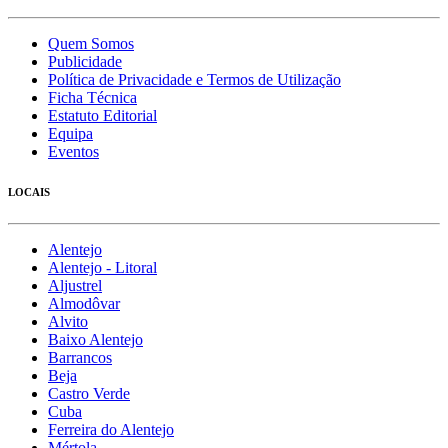
Quem Somos
Publicidade
Política de Privacidade e Termos de Utilização
Ficha Técnica
Estatuto Editorial
Equipa
Eventos
LOCAIS
Alentejo
Alentejo - Litoral
Aljustrel
Almodôvar
Alvito
Baixo Alentejo
Barrancos
Beja
Castro Verde
Cuba
Ferreira do Alentejo
Mértola