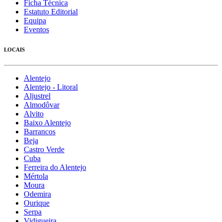
Ficha Técnica
Estatuto Editorial
Equipa
Eventos
LOCAIS
Alentejo
Alentejo - Litoral
Aljustrel
Almodôvar
Alvito
Baixo Alentejo
Barrancos
Beja
Castro Verde
Cuba
Ferreira do Alentejo
Mértola
Moura
Odemira
Ourique
Serpa
Vidigueira