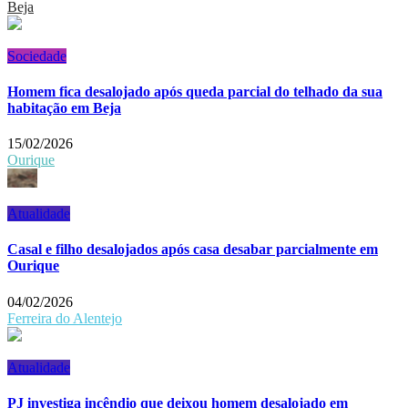
Beja
Sociedade
Homem fica desalojado após queda parcial do telhado da sua
habitação em Beja
15/02/2026
Ourique
Atualidade
Casal e filho desalojados após casa desabar parcialmente em
Ourique
04/02/2026
Ferreira do Alentejo
Atualidade
PJ investiga incêndio que deixou homem desalojado em