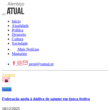
Início
Atualidade
Política
Desporto
Cultura
Sociedade
Mais Notícias
Magazine
geral@oatual.pt
Alentejo
Saúde
Federação apela à dádiva de sangue em época festiva
18/12/2025