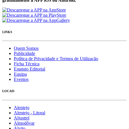
gratuítamente a APP iOS ou Android.
LINKS
Quem Somos
Publicidade
Política de Privacidade e Termos de Utilização
Ficha Técnica
Estatuto Editorial
Equipa
Eventos
LOCAIS
Alentejo
Alentejo - Litoral
Aljustrel
Almodôvar
Alvito