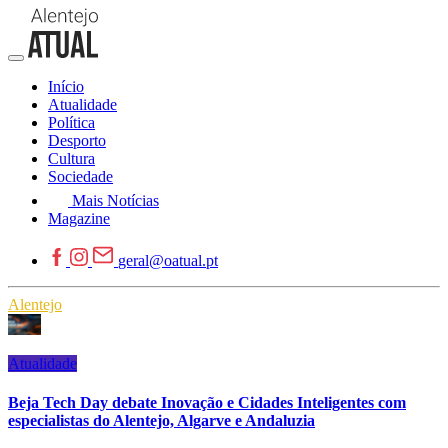
Início
Atualidade
Política
Desporto
Cultura
Sociedade
Mais Notícias
Magazine
geral@oatual.pt
Alentejo
Atualidade
Beja Tech Day debate Inovação e Cidades Inteligentes com
especialistas do Alentejo, Algarve e Andaluzia