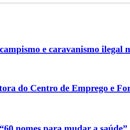
campismo e caravanismo ilegal n
etora do Centro de Emprego e For
 “60 nomes para mudar a saúde”