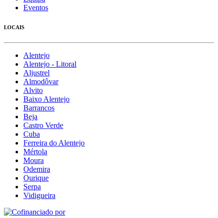
Eventos
LOCAIS
Alentejo
Alentejo - Litoral
Aljustrel
Almodôvar
Alvito
Baixo Alentejo
Barrancos
Beja
Castro Verde
Cuba
Ferreira do Alentejo
Mértola
Moura
Odemira
Ourique
Serpa
Vidigueira