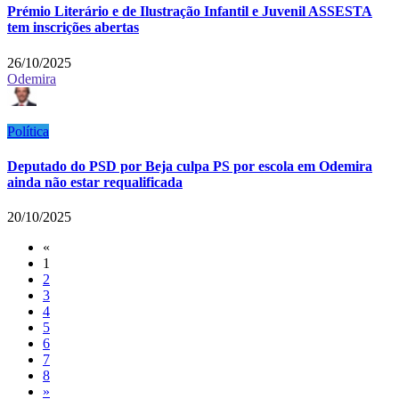
Prémio Literário e de Ilustração Infantil e Juvenil ASSESTA
tem inscrições abertas
26/10/2025
Odemira
Política
Deputado do PSD por Beja culpa PS por escola em Odemira
ainda não estar requalificada
20/10/2025
«
1
2
3
4
5
6
7
8
»