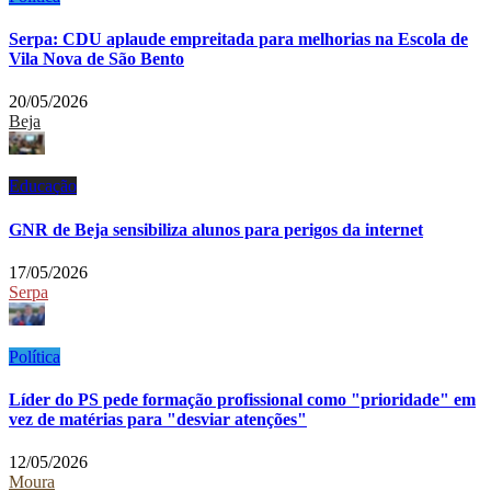
Serpa: CDU aplaude empreitada para melhorias na Escola de
Vila Nova de São Bento
20/05/2026
Beja
Educação
GNR de Beja sensibiliza alunos para perigos da internet
17/05/2026
Serpa
Política
Líder do PS pede formação profissional como "prioridade" em
vez de matérias para "desviar atenções"
12/05/2026
Moura