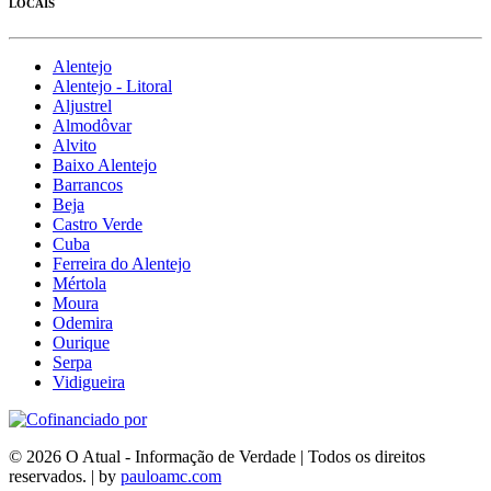
LOCAIS
Alentejo
Alentejo - Litoral
Aljustrel
Almodôvar
Alvito
Baixo Alentejo
Barrancos
Beja
Castro Verde
Cuba
Ferreira do Alentejo
Mértola
Moura
Odemira
Ourique
Serpa
Vidigueira
© 2026 O Atual - Informação de Verdade | Todos os direitos
reservados. | by
pauloamc.com