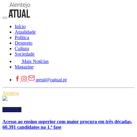
Início
Atualidade
Política
Desporto
Cultura
Sociedade
Mais Notícias
Magazine
geral@oatual.pt
Alentejo
Educação
Acesso ao ensino superior com maior procura em três décadas,
60.391 candidatos na 1.ª fase