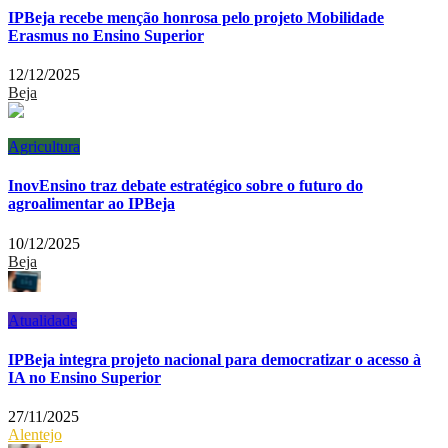
IPBeja recebe menção honrosa pelo projeto Mobilidade
Erasmus no Ensino Superior
12/12/2025
Beja
Agricultura
InovEnsino traz debate estratégico sobre o futuro do
agroalimentar ao IPBeja
10/12/2025
Beja
Atualidade
IPBeja integra projeto nacional para democratizar o acesso à
IA no Ensino Superior
27/11/2025
Alentejo