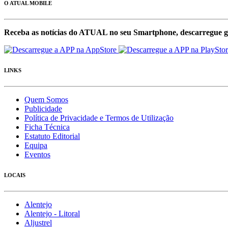
O ATUAL MOBILE
Receba as notícias do ATUAL no seu Smartphone, descarregue g
LINKS
Quem Somos
Publicidade
Política de Privacidade e Termos de Utilização
Ficha Técnica
Estatuto Editorial
Equipa
Eventos
LOCAIS
Alentejo
Alentejo - Litoral
Aljustrel