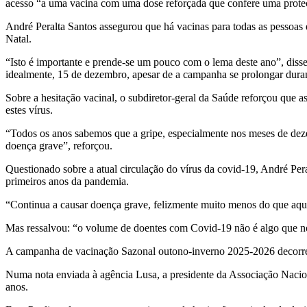
acesso “a uma vacina com uma dose reforçada que confere uma proteç
André Peralta Santos assegurou que há vacinas para todas as pessoas e
Natal.
“Isto é importante e prende-se um pouco com o lema deste ano”, disse
idealmente, 15 de dezembro, apesar de a campanha se prolongar duran
Sobre a hesitação vacinal, o subdiretor-geral da Saúde reforçou que 
estes vírus.
“Todos os anos sabemos que a gripe, especialmente nos meses de deze
doença grave”, reforçou.
Questionado sobre a atual circulação do vírus da covid-19, André Pe
primeiros anos da pandemia.
“Continua a causar doença grave, felizmente muito menos do que aque
Mas ressalvou: “o volume de doentes com Covid-19 não é algo que no
A campanha de vacinação Sazonal outono-inverno 2025-2026 decorre e
Numa nota enviada à agência Lusa, a presidente da Associação Nacio
anos.