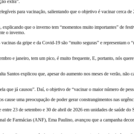
ão extra”.
legíveis para vacinação, salientando que o objetivo é vacinar cerca de 
, explicando que o inverno tem “momentos muito importantes” de festivi
te o inverno.
as vacinas da gripe e da Covid-19 são “muito seguras” e representam o 
mbro e janeiro, tem um pico, é muito frequente, E, portanto, nós quer
ralta Santos explicou que, apesar do aumento nos meses de verão, não 
la que já causou”. Daí, o objetivo de “vacinar o maior número de pess
s cause uma preocupação de poder gerar constrangimentos nas urgência
ntre 23 de setembro e 30 de abril de 2026 em unidades de saúde do S
nal de Farmácias (ANF), Ema Paulino, avançou que a campanha decorrer