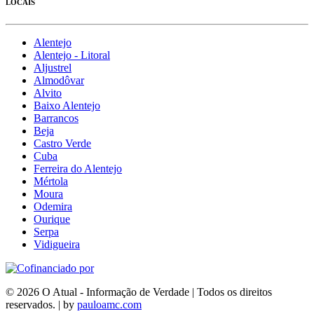
LOCAIS
Alentejo
Alentejo - Litoral
Aljustrel
Almodôvar
Alvito
Baixo Alentejo
Barrancos
Beja
Castro Verde
Cuba
Ferreira do Alentejo
Mértola
Moura
Odemira
Ourique
Serpa
Vidigueira
© 2026 O Atual - Informação de Verdade | Todos os direitos
reservados. | by
pauloamc.com