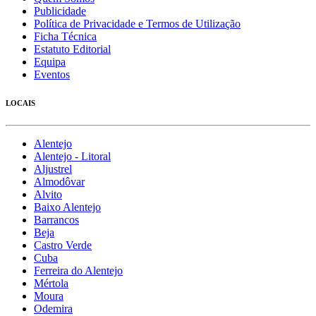
Publicidade
Política de Privacidade e Termos de Utilização
Ficha Técnica
Estatuto Editorial
Equipa
Eventos
LOCAIS
Alentejo
Alentejo - Litoral
Aljustrel
Almodôvar
Alvito
Baixo Alentejo
Barrancos
Beja
Castro Verde
Cuba
Ferreira do Alentejo
Mértola
Moura
Odemira