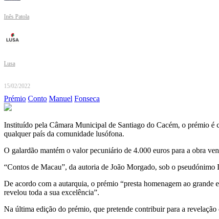
Inês Patola
Lusa
15/02/2022
Prémio
Conto
Manuel
Fonseca
Instituído pela Câmara Municipal de Santiago do Cacém, o prémio é co
qualquer país da comunidade lusófona.
O galardão mantém o valor pecuniário de 4.000 euros para a obra venc
“Contos de Macau”, da autoria de João Morgado, sob o pseudónimo Li
De acordo com a autarquia, o prémio “presta homenagem ao grande escri
revelou toda a sua excelência”.
Na última edição do prémio, que pretende contribuir para a revelação 