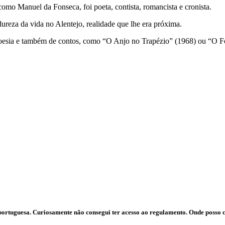
mo Manuel da Fonseca, foi poeta, contista, romancista e cronista.
 dureza da vida no Alentejo, realidade que lhe era próxima.
oesia e também de contos, como “O Anjo no Trapézio” (1968) ou “O Fog
a portuguesa. Curiosamente não consegui ter acesso ao regulamento. Onde poss