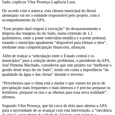
Sado, explicou Vítor Proença à agência Lusa.
De acordo com o autarca, esta câmara municipal do litoral
alentejano vai ser a entidade responsável pelo projeto, com o
acompanhamento da APA.
“Esse projeto dará origem à execução” do desassoreamento e
limpeza das margens do rio Sado, numa extensão de 1,1
quilómetros, entre a ponte rodoviária metálica e a ponte pedonal,
estando o município igualmente “disponível para efetuar a obra”,
mediante uma comparticipação financeira, afiançou.
Além de realçar a “articulação entre o Estado central e os
municípios” para a solução destes problemas, o presidente da APA,
José Pimenta Machado, considerou que este projeto vai “melhorar a
gestão deste troço do rio Sado”, tendo em conta a importância “da
qualidade da água e das cheias” durante o inverno.
“Percebemos que o clima está a mudar e que vamos ter picos de
precipitação mais frequentes e mais intensos e é preciso preparar os
territórios, preparar os rios e as ribeiras para essa nova realidade”,
afirmou.
Segundo Vítor Proença, que há cerca de dois anos alertou a APA
para a necessidade de se avançar com esta intervenção, a “mecânica
da água”, nesta frente da cidade de Alcácer, com “curvas e