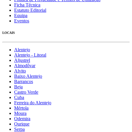
Ficha Técnica
Estatuto Editorial
Equipa
Eventos
LOCAIS
Alentejo
Alentejo - Litoral
Aljustrel
Almodôvar
Alvito
Baixo Alentejo
Barrancos
Beja
Castro Verde
Cuba
Ferreira do Alentejo
Mértola
Moura
Odemira
Ourique
Serpa