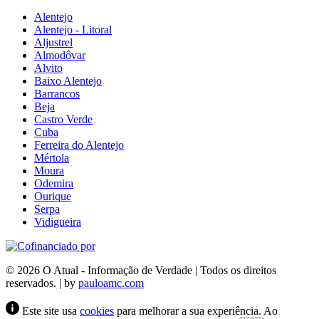
Alentejo
Alentejo - Litoral
Aljustrel
Almodôvar
Alvito
Baixo Alentejo
Barrancos
Beja
Castro Verde
Cuba
Ferreira do Alentejo
Mértola
Moura
Odemira
Ourique
Serpa
Vidigueira
© 2026 O Atual - Informação de Verdade | Todos os direitos
reservados. | by
pauloamc.com
Este site usa
cookies
para melhorar a sua experiência. Ao