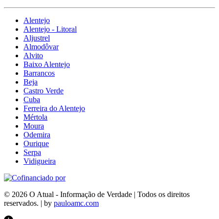
Alentejo
Alentejo - Litoral
Aljustrel
Almodôvar
Alvito
Baixo Alentejo
Barrancos
Beja
Castro Verde
Cuba
Ferreira do Alentejo
Mértola
Moura
Odemira
Ourique
Serpa
Vidigueira
© 2026 O Atual - Informação de Verdade | Todos os direitos
reservados. | by
pauloamc.com