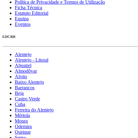
Política de Privacidade e Termos de Utilização
Ficha Técnica
Estatuto Editorial
Equipa
Eventos
LOCAIS
Alentejo
Alentejo - Litoral
Aljustrel
Almodôvar
Alvito
Baixo Alentejo
Barrancos
Beja
Castro Verde
Cuba
Ferreira do Alentejo
Mértola
Moura
Odemira
Ourique
Serpa