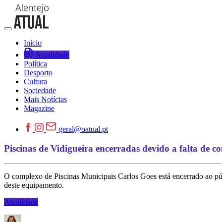
Início
Atualidade
Política
Desporto
Cultura
Sociedade
Mais Notícias
Magazine
geral@oatual.pt
Piscinas de Vidigueira encerradas devido a falta de c
O complexo de Piscinas Municipais Carlos Goes está encerrado ao públ
deste equipamento.
Atualidade