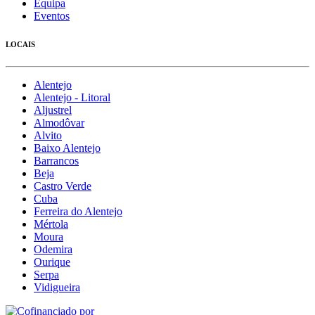
Equipa
Eventos
LOCAIS
Alentejo
Alentejo - Litoral
Aljustrel
Almodôvar
Alvito
Baixo Alentejo
Barrancos
Beja
Castro Verde
Cuba
Ferreira do Alentejo
Mértola
Moura
Odemira
Ourique
Serpa
Vidigueira