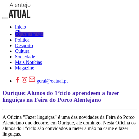
Início
Atualidade
Política
Desporto
Cultura
Sociedade
Mais Notícias
Magazine
geral@oatual.pt
Ourique: Alunos do 1ºciclo aprendeem a fazer
linguiças na Feira do Porco Alentejano
A Oficina "Fazer linguiças" é uma das novidades da Feira do Porco
Alentejano que decorre, em Ourique, até domingo. Nesta Oficina os
alunos do 1°ciclo são convidados a meter a mão na carne e fazer
linguiças.