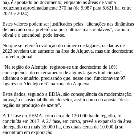
ha), é apontado no documento, enquanto as áreas de vinha
reduziram aproximadamente 370 ha (de 5.987 para 5.621 ha, entre
2023 e 2024).
Estes valores podem ser justificados pelas “alterações nas dinâmicas
de mercado ou a preferência por culturas mais rentáveis”, como o
olival e o amendoal, pode ler-se.
No que se refere à evolução do número de lagares, os dados de
2023 revelam um aumento na área de Alqueva, mas um decréscimo
a nível regional.
“Na região do Alentejo, registou-se um decréscimo de 16%,
consequência do encerramento de alguns lagares tradicionais”,
adiantou o anuário, precisando que, nesse ano, funcionavam 97
lagares no Alentejo e 61 na zona do Alqueva.
Estes dados, segundo a EDIA, são consequência da modernização,
inovação e sustentabilidade do setor, assim como da aposta “desta
região na produção de azeite”.
A 1.ª fase do EFMA, com cerca de 120.000 ha de regadio, foi
concluída em 2017. A 2.ª fase, em curso, prevê a expansão da área
de regadio em mais 35.000 ha, dos quais cerca de 10.000 já se
encontram em exploração.