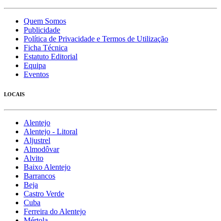
Quem Somos
Publicidade
Política de Privacidade e Termos de Utilização
Ficha Técnica
Estatuto Editorial
Equipa
Eventos
LOCAIS
Alentejo
Alentejo - Litoral
Aljustrel
Almodôvar
Alvito
Baixo Alentejo
Barrancos
Beja
Castro Verde
Cuba
Ferreira do Alentejo
Mértola