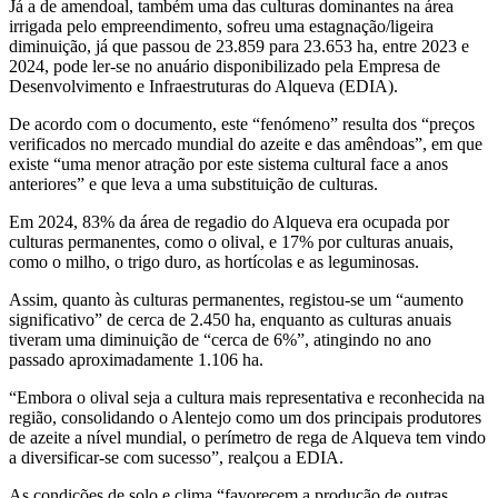
Já a de amendoal, também uma das culturas dominantes na área
irrigada pelo empreendimento, sofreu uma estagnação/ligeira
diminuição, já que passou de 23.859 para 23.653 ha, entre 2023 e
2024, pode ler-se no anuário disponibilizado pela Empresa de
Desenvolvimento e Infraestruturas do Alqueva (EDIA).
De acordo com o documento, este “fenómeno” resulta dos “preços
verificados no mercado mundial do azeite e das amêndoas”, em que
existe “uma menor atração por este sistema cultural face a anos
anteriores” e que leva a uma substituição de culturas.
Em 2024, 83% da área de regadio do Alqueva era ocupada por
culturas permanentes, como o olival, e 17% por culturas anuais,
como o milho, o trigo duro, as hortícolas e as leguminosas.
Assim, quanto às culturas permanentes, registou-se um “aumento
significativo” de cerca de 2.450 ha, enquanto as culturas anuais
tiveram uma diminuição de “cerca de 6%”, atingindo no ano
passado aproximadamente 1.106 ha.
“Embora o olival seja a cultura mais representativa e reconhecida na
região, consolidando o Alentejo como um dos principais produtores
de azeite a nível mundial, o perímetro de rega de Alqueva tem vindo
a diversificar-se com sucesso”, realçou a EDIA.
As condições de solo e clima “favorecem a produção de outras