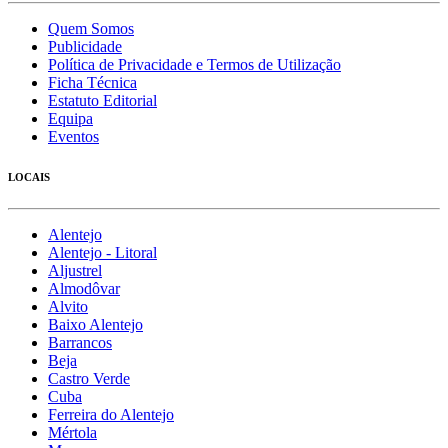
Quem Somos
Publicidade
Política de Privacidade e Termos de Utilização
Ficha Técnica
Estatuto Editorial
Equipa
Eventos
LOCAIS
Alentejo
Alentejo - Litoral
Aljustrel
Almodôvar
Alvito
Baixo Alentejo
Barrancos
Beja
Castro Verde
Cuba
Ferreira do Alentejo
Mértola