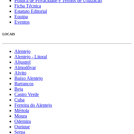
Política de Privacidade e Termos de Utilização
Ficha Técnica
Estatuto Editorial
Equipa
Eventos
LOCAIS
Alentejo
Alentejo - Litoral
Aljustrel
Almodôvar
Alvito
Baixo Alentejo
Barrancos
Beja
Castro Verde
Cuba
Ferreira do Alentejo
Mértola
Moura
Odemira
Ourique
Serpa