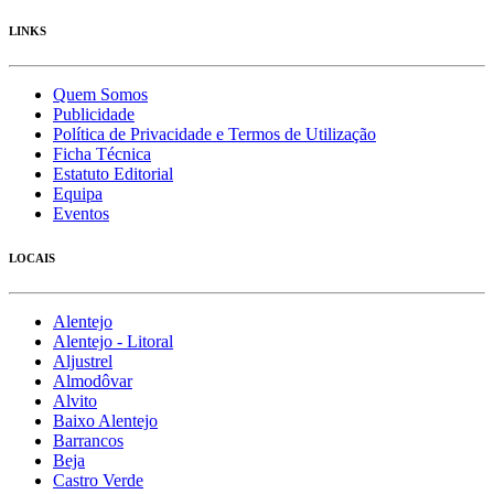
LINKS
Quem Somos
Publicidade
Política de Privacidade e Termos de Utilização
Ficha Técnica
Estatuto Editorial
Equipa
Eventos
LOCAIS
Alentejo
Alentejo - Litoral
Aljustrel
Almodôvar
Alvito
Baixo Alentejo
Barrancos
Beja
Castro Verde