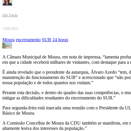
Inês Patola
12/09/2025
Moura
encerramento
SUB
24 horas
A Câmara Municipal de Moura, em nota de imprensa, “lamenta prof
em que a cidade receberá milhares de visitantes, com destaque para a 
É ainda revelado que o presidente da autarquia, Álvaro Azedo “tem, 
manutenção do funcionamento do SUB” e acrescentado que “não podem,
nossa população e de todos quantos nos visitam.”
Perante esta decisão, e dentro do quadro das suas competências, o mu
mitigar as dificuldades resultantes do encerramento do SUB.”
Para segunda-feira está marcada uma reunião com o Presidente da ULS
Básico de Moura.
A Comissão Concelhia de Moura da CDU também se manifesta, em not
altamente lesiva dos interesses da população.”