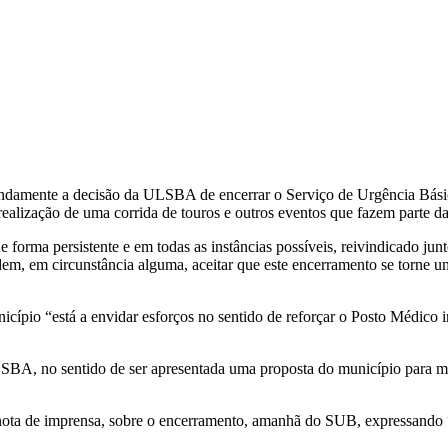
undamente a decisão da ULSBA de encerrar o Serviço de Urgência Bá
realização de uma corrida de touros e outros eventos que fazem parte da
de forma persistente e em todas as instâncias possíveis, reivindicado 
 em circunstância alguma, aceitar que este encerramento se torne um
nicípio “está a envidar esforços no sentido de reforçar o Posto Médico
BA, no sentido de ser apresentada uma proposta do município para miti
a de imprensa, sobre o encerramento, amanhã do SUB, expressando “a