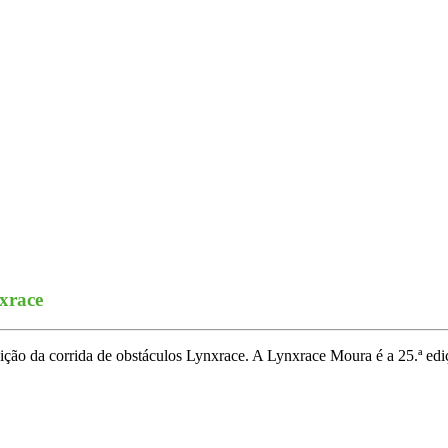
nxrace
ção da corrida de obstáculos Lynxrace. A Lynxrace Moura é a 25.ª ediç