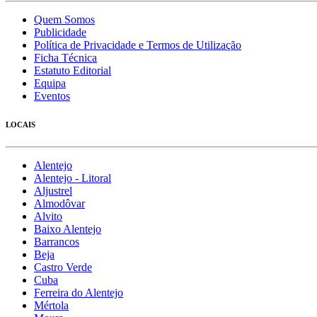
Quem Somos
Publicidade
Política de Privacidade e Termos de Utilização
Ficha Técnica
Estatuto Editorial
Equipa
Eventos
LOCAIS
Alentejo
Alentejo - Litoral
Aljustrel
Almodôvar
Alvito
Baixo Alentejo
Barrancos
Beja
Castro Verde
Cuba
Ferreira do Alentejo
Mértola