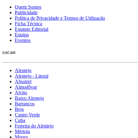
Quem Somos
Publicidade
Política de Privacidade e Termos de Utilização
Ficha Técnica
Estatuto Editorial
Equipa
Eventos
LOCAIS
Alentejo
Alentejo - Litoral
Aljustrel
Almodôvar
Alvito
Baixo Alentejo
Barrancos
Beja
Castro Verde
Cuba
Ferreira do Alentejo
Mértola
Moura