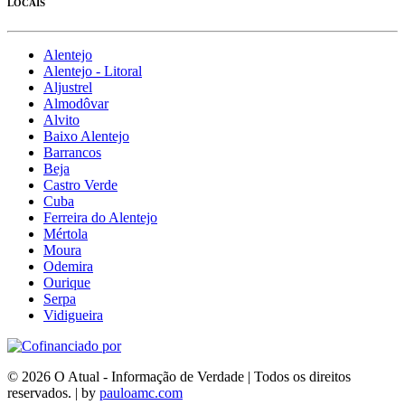
LOCAIS
Alentejo
Alentejo - Litoral
Aljustrel
Almodôvar
Alvito
Baixo Alentejo
Barrancos
Beja
Castro Verde
Cuba
Ferreira do Alentejo
Mértola
Moura
Odemira
Ourique
Serpa
Vidigueira
© 2026 O Atual - Informação de Verdade | Todos os direitos
reservados. | by
pauloamc.com