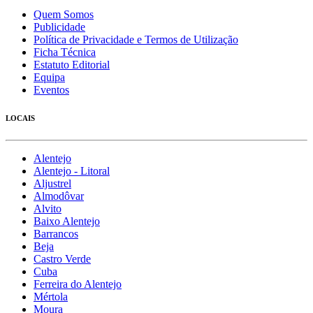
Quem Somos
Publicidade
Política de Privacidade e Termos de Utilização
Ficha Técnica
Estatuto Editorial
Equipa
Eventos
LOCAIS
Alentejo
Alentejo - Litoral
Aljustrel
Almodôvar
Alvito
Baixo Alentejo
Barrancos
Beja
Castro Verde
Cuba
Ferreira do Alentejo
Mértola
Moura