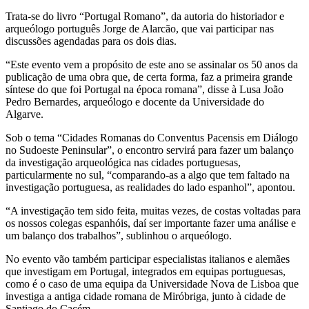
Trata-se do livro “Portugal Romano”, da autoria do historiador e
arqueólogo português Jorge de Alarcão, que vai participar nas
discussões agendadas para os dois dias.
“Este evento vem a propósito de este ano se assinalar os 50 anos da
publicação de uma obra que, de certa forma, faz a primeira grande
síntese do que foi Portugal na época romana”, disse à Lusa João
Pedro Bernardes, arqueólogo e docente da Universidade do
Algarve.
Sob o tema “Cidades Romanas do Conventus Pacensis em Diálogo
no Sudoeste Peninsular”, o encontro servirá para fazer um balanço
da investigação arqueológica nas cidades portuguesas,
particularmente no sul, “comparando-as a algo que tem faltado na
investigação portuguesa, as realidades do lado espanhol”, apontou.
“A investigação tem sido feita, muitas vezes, de costas voltadas para
os nossos colegas espanhóis, daí ser importante fazer uma análise e
um balanço dos trabalhos”, sublinhou o arqueólogo.
No evento vão também participar especialistas italianos e alemães
que investigam em Portugal, integrados em equipas portuguesas,
como é o caso de uma equipa da Universidade Nova de Lisboa que
investiga a antiga cidade romana de Miróbriga, junto à cidade de
Santiago do Cacém.