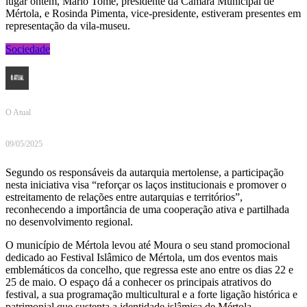
lugar ontem, Mário Tomé, presidente da Câmara Municipal de
Mértola, e Rosinda Pimenta, vice-presidente, estiveram presentes em
representação da vila-museu.
Sociedade
O Atual
09/05/2025
Segundo os responsáveis da autarquia mertolense, a participação
nesta iniciativa visa “reforçar os laços institucionais e promover o
estreitamento de relações entre autarquias e territórios”,
reconhecendo a importância de uma cooperação ativa e partilhada
no desenvolvimento regional.
O município de Mértola levou até Moura o seu stand promocional
dedicado ao Festival Islâmico de Mértola, um dos eventos mais
emblemáticos da concelho, que regressa este ano entre os dias 22 e
25 de maio. O espaço dá a conhecer os principais atrativos do
festival, a sua programação multicultural e a forte ligação histórica e
patrimonial que sustenta a identidade islâmica de Mértola.