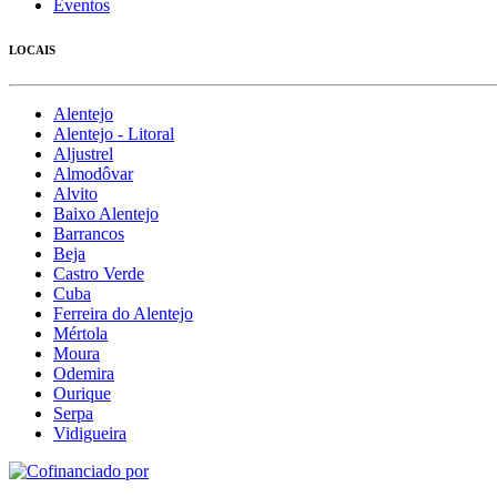
Eventos
LOCAIS
Alentejo
Alentejo - Litoral
Aljustrel
Almodôvar
Alvito
Baixo Alentejo
Barrancos
Beja
Castro Verde
Cuba
Ferreira do Alentejo
Mértola
Moura
Odemira
Ourique
Serpa
Vidigueira