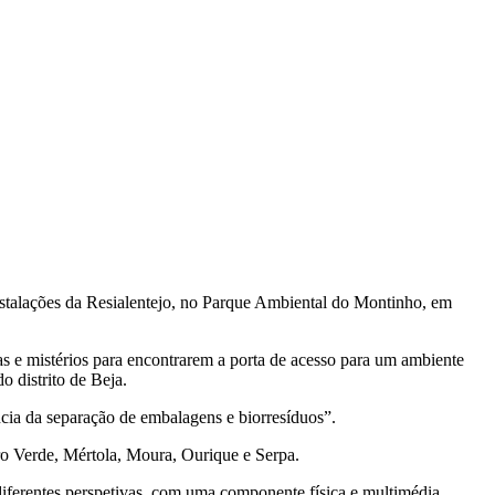
nstalações da Resialentejo, no Parque Ambiental do Montinho, em
as e mistérios para encontrarem a porta de acesso para um ambiente
o distrito de Beja.
ância da separação de embalagens e biorresíduos”.
tro Verde, Mértola, Moura, Ourique e Serpa.
b diferentes perspetivas, com uma componente física e multimédia.