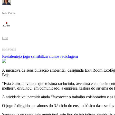
Inês Patola
Lusa
03/02/2025
Resialentejo
jogo
sensibiliza
alunos
reciclagem
A iniciativa de sensibilização ambiental, designada Exit Room Ecoló
Beja.
“Esta é uma atividade que mistura raciocínio, aventura e conheciment
melhor”, divulgou, em comunicado, a empresa gestora do sistema de tr
A atividade vai permitir ainda “favorecer o trabalho colaborativo e as
O jogo é dirigido aos alunos do 3.º ciclo do ensino básico das escol
Segundo a empresa intermunicipal, este tipo de iniciativas, devido às 