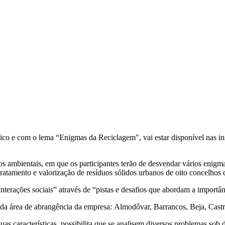
gico e com o lema “Enigmas da Reciclagem", vai estar disponível nas i
os ambientais, em que os participantes terão de desvendar vários enigm
atamento e valorização de resíduos sólidos urbanos de oito concelhos d
 interações sociais” através de “pistas e desafios que abordam a import
as da área de abrangência da empresa: Almodôvar, Barrancos, Beja, Cas
suas características, possibilita que se analisem diversos problemas so