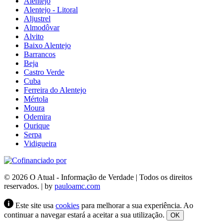
Alentejo
Alentejo - Litoral
Aljustrel
Almodôvar
Alvito
Baixo Alentejo
Barrancos
Beja
Castro Verde
Cuba
Ferreira do Alentejo
Mértola
Moura
Odemira
Ourique
Serpa
Vidigueira
© 2026 O Atual - Informação de Verdade | Todos os direitos
reservados. | by
pauloamc.com
Este site usa
cookies
para melhorar a sua experiência. Ao
continuar a navegar estará a aceitar a sua utilização.
OK