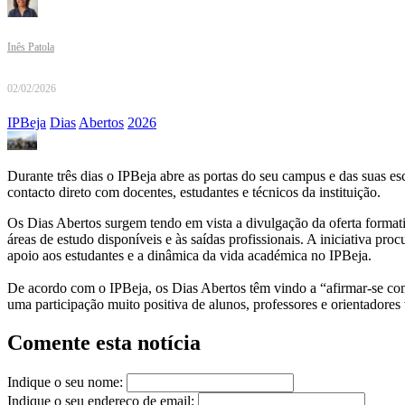
Inês Patola
02/02/2026
IPBeja
Dias
Abertos
2026
Durante três dias o IPBeja abre as portas do seu campus e das suas es
contacto direto com docentes, estudantes e técnicos da instituição.
Os Dias Abertos surgem tendo em vista a divulgação da oferta formati
áreas de estudo disponíveis e às saídas profissionais. A iniciativa pr
apoio aos estudantes e a dinâmica da vida académica no IPBeja.
De acordo com o IPBeja, os Dias Abertos têm vindo a “afirmar-se como
uma participação muito positiva de alunos, professores e orientadores
Comente esta notícia
Indique o seu nome:
Indique o seu endereço de email: