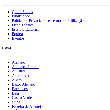
Quem Somos
Publicidade
Política de Privacidade e Termos de Utilização
Ficha Técnica
Estatuto Editorial
Equipa
Eventos
LOCAIS
Alentejo
Alentejo - Litoral
Aljustrel
Almodôvar
Alvito
Baixo Alentejo
Barrancos
Beja
Castro Verde
Cuba
Ferreira do Alentejo