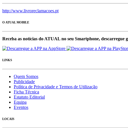
http://www.livroreclamacoes.pt
O ATUAL MOBILE
Receba as notícias do ATUAL no seu Smartphone, descarregue g
LINKS
Quem Somos
Publicidade
Política de Privacidade e Termos de Utilização
Ficha Técnica
Estatuto Editorial
Equipa
Eventos
LOCAIS