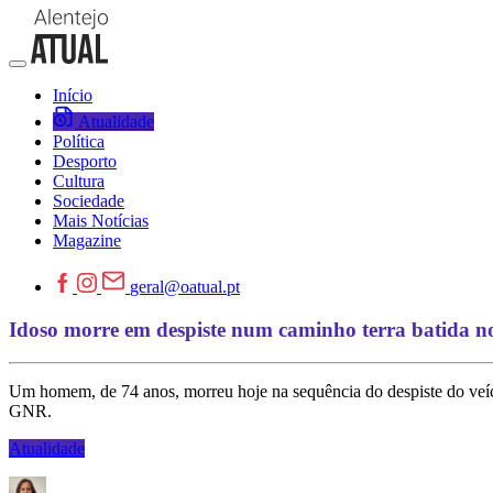
Início
Atualidade
Política
Desporto
Cultura
Sociedade
Mais Notícias
Magazine
geral@oatual.pt
Idoso morre em despiste num caminho terra batida n
Um homem, de 74 anos, morreu hoje na sequência do despiste do veícul
GNR.
Atualidade