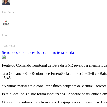
Inês Patola
Lusa
05/02/2024
Serpa
idoso
morre
despiste
caminho
terra
batida
Fonte do Comando Territorial de Beja da GNR revelou à agência Lusa
Já o Comando Sub-Regional de Emergência e Proteção Civil do Baixo A
15:45.
“A vítima mortal era o condutor e único ocupante da viatura”, acresc
Para o local do sinistro foram mobilizados 12 operacionais, entre e
O óbito foi confirmado pelo médico da equipa da viatura médica de 