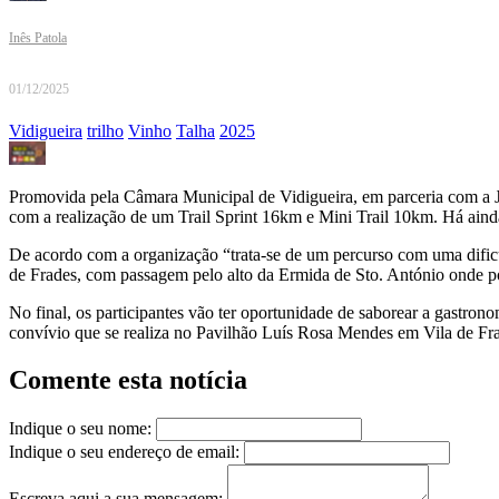
Inês Patola
01/12/2025
Vidigueira
trilho
Vinho
Talha
2025
Promovida pela Câmara Municipal de Vidigueira, em parceria com a Ju
com a realização de um Trail Sprint 16km e Mini Trail 10km. Há ai
De acordo com a organização “trata-se de um percurso com uma dificu
de Frades, com passagem pelo alto da Ermida de Sto. António onde po
No final, os participantes vão ter oportunidade de saborear a gastrono
convívio que se realiza no Pavilhão Luís Rosa Mendes em Vila de Fr
Comente esta notícia
Indique o seu nome:
Indique o seu endereço de email:
Escreva aqui a sua mensagem: