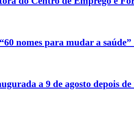
etora do Centro de Emprego e For
 “60 nomes para mudar a saúde”
ugurada a 9 de agosto depois de