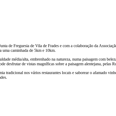
nta de Freguesia de Vila de Frades e com a colaboração da Associação 
nda uma caminhada de 5km e 10km.
ldade média/alta, embrenhado na natureza, numa paisagem com beleza í
de desfrutar de vistas magníficas sobre a paisagem alentejana, pelas
mia tradicional nos vários restaurantes locais e saborear o afamado vinh
ades.