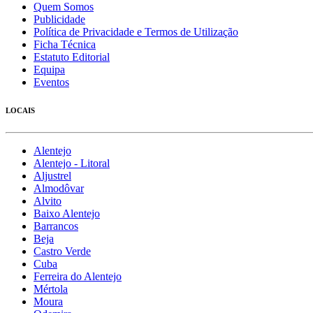
Quem Somos
Publicidade
Política de Privacidade e Termos de Utilização
Ficha Técnica
Estatuto Editorial
Equipa
Eventos
LOCAIS
Alentejo
Alentejo - Litoral
Aljustrel
Almodôvar
Alvito
Baixo Alentejo
Barrancos
Beja
Castro Verde
Cuba
Ferreira do Alentejo
Mértola
Moura