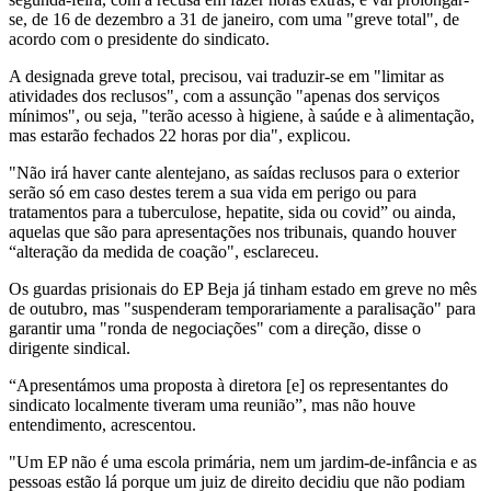
se, de 16 de dezembro a 31 de janeiro, com uma "greve total", de
acordo com o presidente do sindicato.
A designada greve total, precisou, vai traduzir-se em "limitar as
atividades dos reclusos", com a assunção "apenas dos serviços
mínimos", ou seja, "terão acesso à higiene, à saúde e à alimentação,
mas estarão fechados 22 horas por dia", explicou.
"Não irá haver cante alentejano, as saídas reclusos para o exterior
serão só em caso destes terem a sua vida em perigo ou para
tratamentos para a tuberculose, hepatite, sida ou covid” ou ainda,
aquelas que são para apresentações nos tribunais, quando houver
“alteração da medida de coação", esclareceu.
Os guardas prisionais do EP Beja já tinham estado em greve no mês
de outubro, mas "suspenderam temporariamente a paralisação" para
garantir uma "ronda de negociações" com a direção, disse o
dirigente sindical.
“Apresentámos uma proposta à diretora [e] os representantes do
sindicato localmente tiveram uma reunião”, mas não houve
entendimento, acrescentou.
"Um EP não é uma escola primária, nem um jardim-de-infância e as
pessoas estão lá porque um juiz de direito decidiu que não podiam