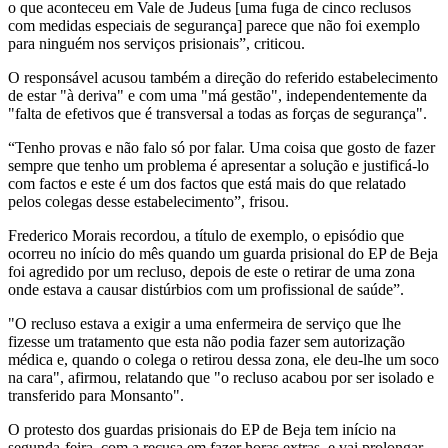
o que aconteceu em Vale de Judeus [uma fuga de cinco reclusos
com medidas especiais de segurança] parece que não foi exemplo
para ninguém nos serviços prisionais”, criticou.
O responsável acusou também a direção do referido estabelecimento
de estar "à deriva" e com uma "má gestão", independentemente da
"falta de efetivos que é transversal a todas as forças de segurança".
“Tenho provas e não falo só por falar. Uma coisa que gosto de fazer
sempre que tenho um problema é apresentar a solução e justificá-lo
com factos e este é um dos factos que está mais do que relatado
pelos colegas desse estabelecimento”, frisou.
Frederico Morais recordou, a título de exemplo, o episódio que
ocorreu no início do mês quando um guarda prisional do EP de Beja
foi agredido por um recluso, depois de este o retirar de uma zona
onde estava a causar distúrbios com um profissional de saúde”.
"O recluso estava a exigir a uma enfermeira de serviço que lhe
fizesse um tratamento que esta não podia fazer sem autorização
médica e, quando o colega o retirou dessa zona, ele deu-lhe um soco
na cara", afirmou, relatando que "o recluso acabou por ser isolado e
transferido para Monsanto".
O protesto dos guardas prisionais do EP de Beja tem início na
segunda-feira, com a recusa em fazer horas extras, e vai prolongar-