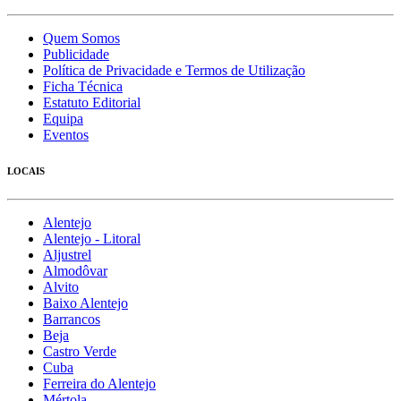
Quem Somos
Publicidade
Política de Privacidade e Termos de Utilização
Ficha Técnica
Estatuto Editorial
Equipa
Eventos
LOCAIS
Alentejo
Alentejo - Litoral
Aljustrel
Almodôvar
Alvito
Baixo Alentejo
Barrancos
Beja
Castro Verde
Cuba
Ferreira do Alentejo
Mértola