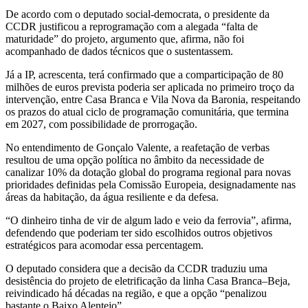
De acordo com o deputado social-democrata, o presidente da
CCDR justificou a reprogramação com a alegada “falta de
maturidade” do projeto, argumento que, afirma, não foi
acompanhado de dados técnicos que o sustentassem.
Já a IP, acrescenta, terá confirmado que a comparticipação de 80
milhões de euros prevista poderia ser aplicada no primeiro troço da
intervenção, entre Casa Branca e Vila Nova da Baronia, respeitando
os prazos do atual ciclo de programação comunitária, que termina
em 2027, com possibilidade de prorrogação.
No entendimento de Gonçalo Valente, a reafetação de verbas
resultou de uma opção política no âmbito da necessidade de
canalizar 10% da dotação global do programa regional para novas
prioridades definidas pela Comissão Europeia, designadamente nas
áreas da habitação, da água resiliente e da defesa.
“O dinheiro tinha de vir de algum lado e veio da ferrovia”, afirma,
defendendo que poderiam ter sido escolhidos outros objetivos
estratégicos para acomodar essa percentagem.
O deputado considera que a decisão da CCDR traduziu uma
desistência do projeto de eletrificação da linha Casa Branca–Beja,
reivindicado há décadas na região, e que a opção “penalizou
bastante o Baixo Alentejo”.