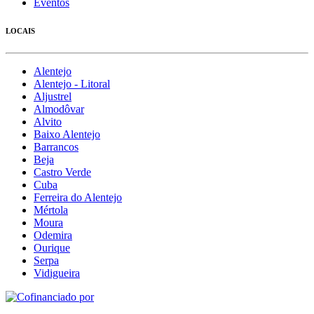
Eventos
LOCAIS
Alentejo
Alentejo - Litoral
Aljustrel
Almodôvar
Alvito
Baixo Alentejo
Barrancos
Beja
Castro Verde
Cuba
Ferreira do Alentejo
Mértola
Moura
Odemira
Ourique
Serpa
Vidigueira