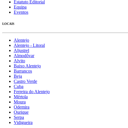
Estatuto Editorial
Equipa
Eventos
LOCAIS
Alentejo
Alentejo - Litoral
Aljustrel
Almodôvar
Alvito
Baixo Alentejo
Barrancos
Beja
Castro Verde
Cuba
Ferreira do Alentejo
Mértola
Moura
Odemira
Ourique
Serpa
Vidigueira