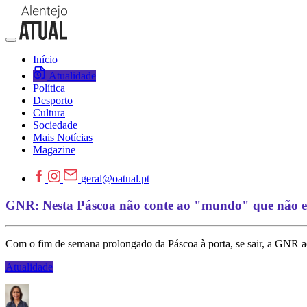
Início
Atualidade
Política
Desporto
Cultura
Sociedade
Mais Notícias
Magazine
geral@oatual.pt
GNR: Nesta Páscoa não conte ao "mundo" que não e
Com o fim de semana prolongado da Páscoa à porta, se sair, a GNR a
Atualidade