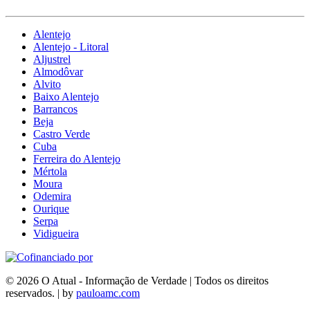
Alentejo
Alentejo - Litoral
Aljustrel
Almodôvar
Alvito
Baixo Alentejo
Barrancos
Beja
Castro Verde
Cuba
Ferreira do Alentejo
Mértola
Moura
Odemira
Ourique
Serpa
Vidigueira
© 2026 O Atual - Informação de Verdade | Todos os direitos
reservados. | by
pauloamc.com