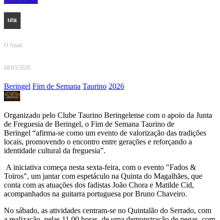
O Atual
08/05/2026
Beringel
Fim de Semana
Taurino
2026
Organizado pelo Clube Taurino Beringelense com o apoio da Junta
de Freguesia de Beringel, o Fim de Semana Taurino de
Beringel “afirma-se como um evento de valorização das tradições
locais, promovendo o encontro entre gerações e reforçando a
identidade cultural da freguesia”.
A iniciativa começa nesta sexta-feira, com o evento "Fados &
Toiros", um jantar com espetáculo na Quinta do Magalhães, que
conta com as atuações dos fadistas João Chora e Matilde Cid,
acompanhados na guitarra portuguesa por Bruno Chaveiro.
No sábado, as atividades centram-se no Quintalão do Serrado, com
a realização, pelas 11.00 horas, de uma demonstração de pegas, com